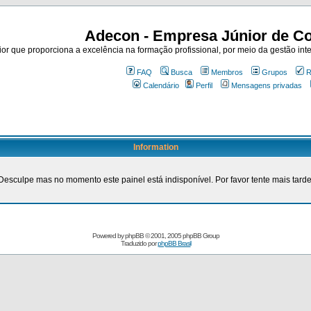
Adecon - Empresa Júnior de Co
r que proporciona a excelência na formação profissional, por meio da gestão inte
FAQ
Busca
Membros
Grupos
R
Calendário
Perfil
Mensagens privadas
Information
Desculpe mas no momento este painel está indisponível. Por favor tente mais tarde
Powered by
phpBB
© 2001, 2005 phpBB Group
Traduzido por
phpBB Brasil