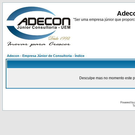
Adeco
"Ser uma empresa júnior que proporci
Adecon - Empresa Júnior de Consultoria - Índice
Desculpe mas no momento este pain
Powered by
Tr