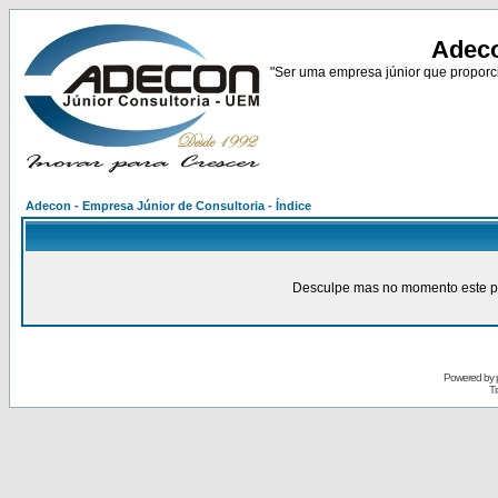
Adeco
"Ser uma empresa júnior que proporci
Adecon - Empresa Júnior de Consultoria - Índice
Desculpe mas no momento este pain
Powered by
Tr