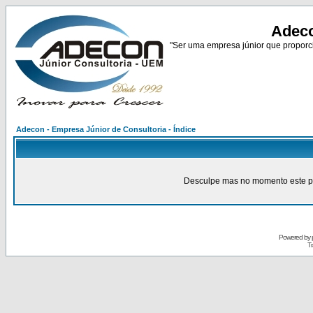
Adeco
"Ser uma empresa júnior que proporci
Adecon - Empresa Júnior de Consultoria - Índice
Desculpe mas no momento este pain
Powered by
Tr