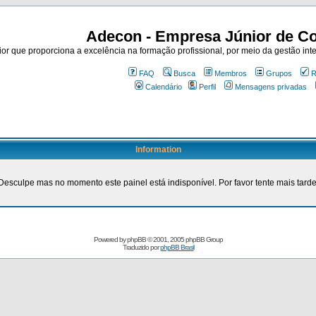
Adecon - Empresa Júnior de Co
r que proporciona a excelência na formação profissional, por meio da gestão inte
FAQ
Busca
Membros
Grupos
R
Calendário
Perfil
Mensagens privadas
Information
Desculpe mas no momento este painel está indisponível. Por favor tente mais tarde
Powered by
phpBB
© 2001, 2005 phpBB Group
Traduzido por
phpBB Brasil