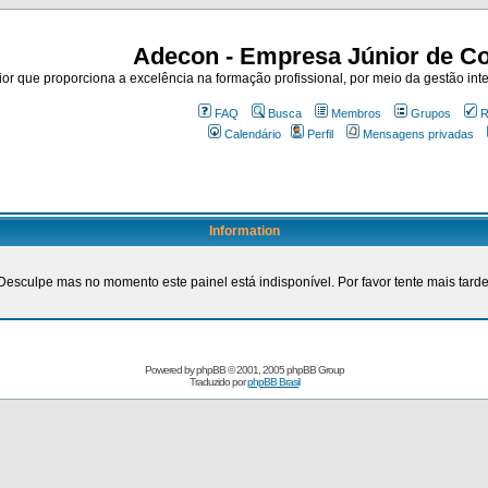
Adecon - Empresa Júnior de Co
r que proporciona a excelência na formação profissional, por meio da gestão inte
FAQ
Busca
Membros
Grupos
R
Calendário
Perfil
Mensagens privadas
Information
Desculpe mas no momento este painel está indisponível. Por favor tente mais tarde
Powered by
phpBB
© 2001, 2005 phpBB Group
Traduzido por
phpBB Brasil