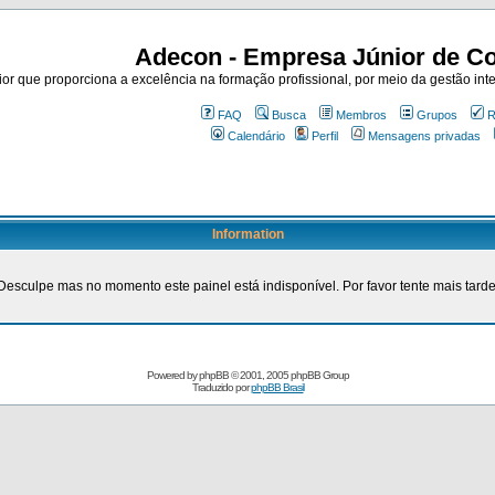
Adecon - Empresa Júnior de Co
r que proporciona a excelência na formação profissional, por meio da gestão inte
FAQ
Busca
Membros
Grupos
R
Calendário
Perfil
Mensagens privadas
Information
Desculpe mas no momento este painel está indisponível. Por favor tente mais tarde
Powered by
phpBB
© 2001, 2005 phpBB Group
Traduzido por
phpBB Brasil