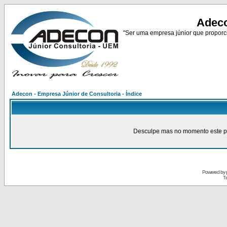
Adeco
"Ser uma empresa júnior que proporci
Adecon - Empresa Júnior de Consultoria - Índice
Desculpe mas no momento este pain
Powered by
Tr