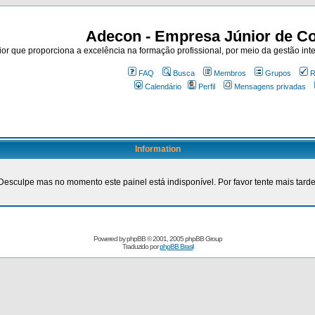
Adecon - Empresa Júnior de Co
r que proporciona a excelência na formação profissional, por meio da gestão inte
FAQ
Busca
Membros
Grupos
R
Calendário
Perfil
Mensagens privadas
Information
Desculpe mas no momento este painel está indisponível. Por favor tente mais tarde
Powered by
phpBB
© 2001, 2005 phpBB Group
Traduzido por
phpBB Brasil