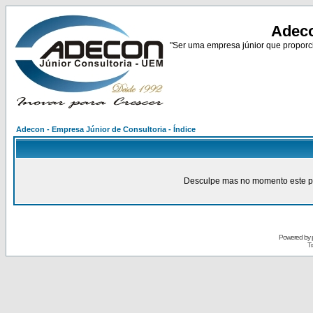
Adeco
"Ser uma empresa júnior que proporci
Adecon - Empresa Júnior de Consultoria - Índice
Desculpe mas no momento este pain
Powered by
Tr