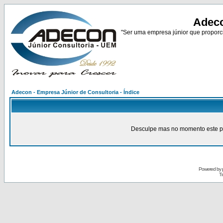
Adeco
"Ser uma empresa júnior que proporci
Adecon - Empresa Júnior de Consultoria - Índice
Desculpe mas no momento este pain
Powered by
Tr