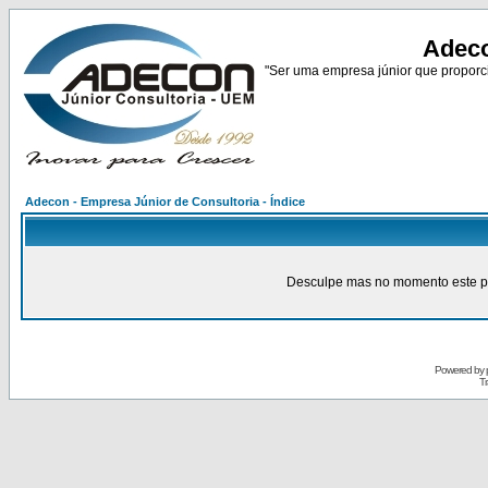
Adeco
"Ser uma empresa júnior que proporci
Adecon - Empresa Júnior de Consultoria - Índice
Desculpe mas no momento este pain
Powered by
Tr