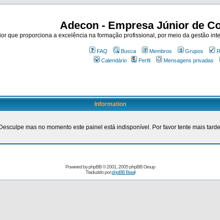
Adecon - Empresa Júnior de Co
r que proporciona a excelência na formação profissional, por meio da gestão inte
FAQ
Busca
Membros
Grupos
R
Calendário
Perfil
Mensagens privadas
Information
Desculpe mas no momento este painel está indisponível. Por favor tente mais tarde
Powered by
phpBB
© 2001, 2005 phpBB Group
Traduzido por
phpBB Brasil