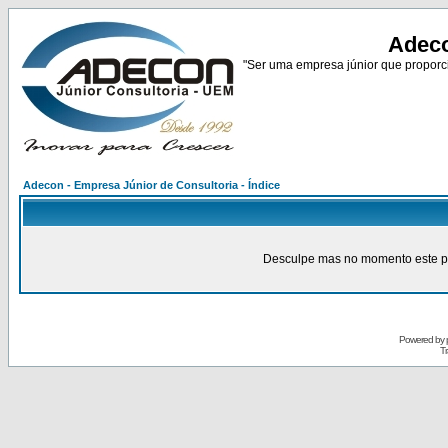
Adeco
"Ser uma empresa júnior que proporci
Adecon - Empresa Júnior de Consultoria - Índice
Desculpe mas no momento este pain
Powered by
Tr