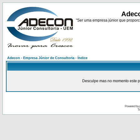
Adeco
"Ser uma empresa júnior que proporci
Adecon - Empresa Júnior de Consultoria - Índice
Desculpe mas no momento este pain
Powered by
Tr