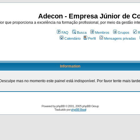
Adecon - Empresa Júnior de Co
r que proporciona a excelência na formação profissional, por meio da gestão inte
FAQ
Busca
Membros
Grupos
R
Calendário
Perfil
Mensagens privadas
Information
Desculpe mas no momento este painel está indisponível. Por favor tente mais tarde
Powered by
phpBB
© 2001, 2005 phpBB Group
Traduzido por
phpBB Brasil