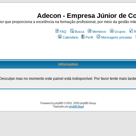
Adecon - Empresa Júnior de Co
r que proporciona a excelência na formação profissional, por meio da gestão inte
FAQ
Busca
Membros
Grupos
R
Calendário
Perfil
Mensagens privadas
Information
Desculpe mas no momento este painel está indisponível. Por favor tente mais tarde
Powered by
phpBB
© 2001, 2005 phpBB Group
Traduzido por
phpBB Brasil