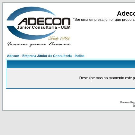
Adeco
"Ser uma empresa júnior que proporci
Adecon - Empresa Júnior de Consultoria - Índice
Desculpe mas no momento este pain
Powered by
Tr