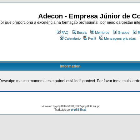
Adecon - Empresa Júnior de Co
r que proporciona a excelência na formação profissional, por meio da gestão inte
FAQ
Busca
Membros
Grupos
R
Calendário
Perfil
Mensagens privadas
Information
Desculpe mas no momento este painel está indisponível. Por favor tente mais tarde
Powered by
phpBB
© 2001, 2005 phpBB Group
Traduzido por
phpBB Brasil