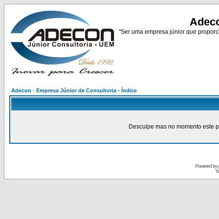
Adeco
"Ser uma empresa júnior que proporci
Adecon - Empresa Júnior de Consultoria - Índice
Desculpe mas no momento este pain
Powered by
Tr