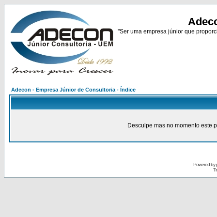
Adeco
"Ser uma empresa júnior que proporci
Adecon - Empresa Júnior de Consultoria - Índice
Desculpe mas no momento este pain
Powered by
Tr