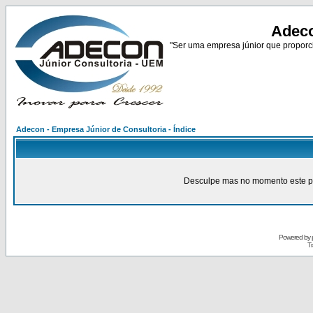
Adeco
"Ser uma empresa júnior que proporci
Adecon - Empresa Júnior de Consultoria - Índice
Desculpe mas no momento este pain
Powered by
Tr