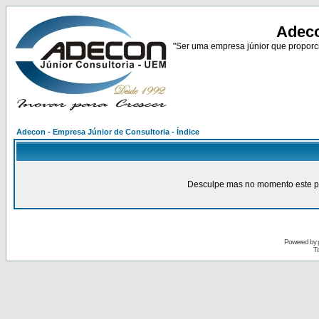
Adeco
"Ser uma empresa júnior que proporci
Adecon - Empresa Júnior de Consultoria - Índice
Desculpe mas no momento este pain
Powered by
Tr