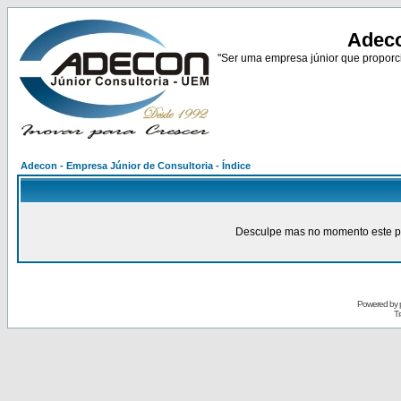
Adeco
"Ser uma empresa júnior que proporci
Adecon - Empresa Júnior de Consultoria - Índice
Desculpe mas no momento este pain
Powered by
Tr