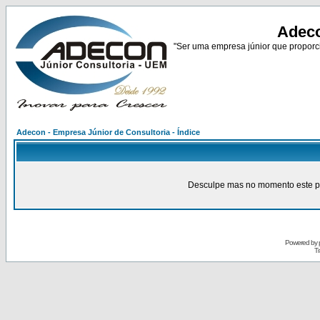
Adeco
"Ser uma empresa júnior que proporci
Adecon - Empresa Júnior de Consultoria - Índice
Desculpe mas no momento este pain
Powered by
Tr