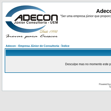
Adeco
"Ser uma empresa júnior que proporci
Adecon - Empresa Júnior de Consultoria - Índice
Desculpe mas no momento este pain
Powered by
Tr