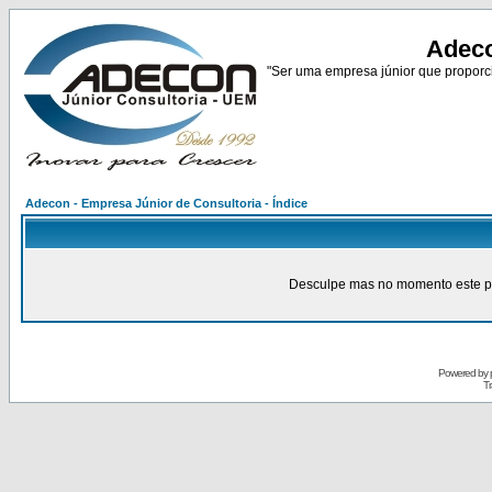
Adeco
"Ser uma empresa júnior que proporci
Adecon - Empresa Júnior de Consultoria - Índice
Desculpe mas no momento este pain
Powered by
Tr