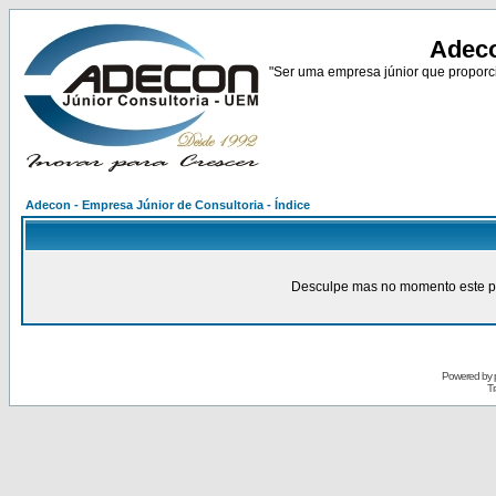
Adeco
"Ser uma empresa júnior que proporci
Adecon - Empresa Júnior de Consultoria - Índice
Desculpe mas no momento este pain
Powered by
Tr