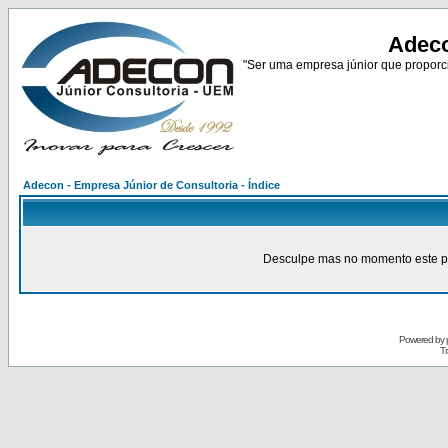
Adeco
"Ser uma empresa júnior que proporci
Adecon - Empresa Júnior de Consultoria - Índice
Desculpe mas no momento este pain
Powered by
Tr