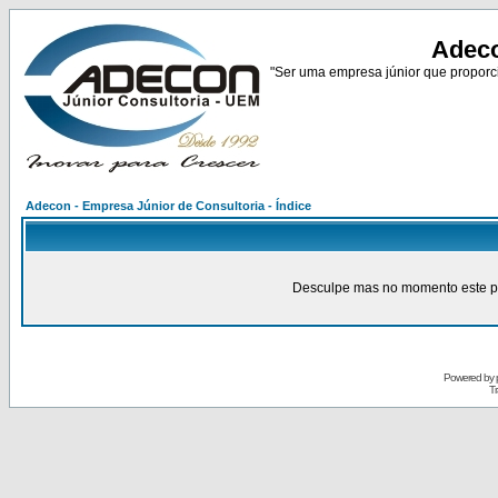
Adeco
"Ser uma empresa júnior que proporci
Adecon - Empresa Júnior de Consultoria - Índice
Desculpe mas no momento este pain
Powered by
Tr