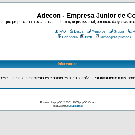
Adecon - Empresa Júnior de Co
r que proporciona a excelência na formação profissional, por meio da gestão inte
FAQ
Busca
Membros
Grupos
R
Calendário
Perfil
Mensagens privadas
Information
Desculpe mas no momento este painel está indisponível. Por favor tente mais tarde
Powered by
phpBB
© 2001, 2005 phpBB Group
Traduzido por
phpBB Brasil