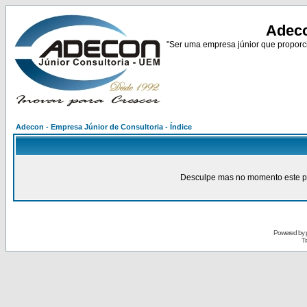
Adeco
"Ser uma empresa júnior que proporci
Adecon - Empresa Júnior de Consultoria - Índice
Desculpe mas no momento este pain
Powered by
Tr