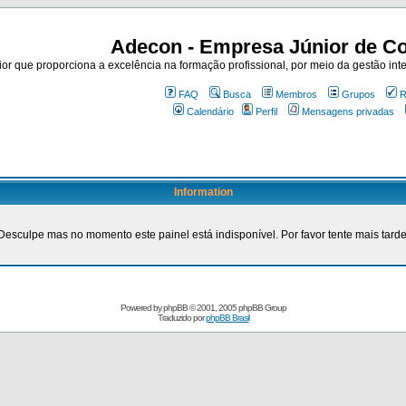
Adecon - Empresa Júnior de Co
r que proporciona a excelência na formação profissional, por meio da gestão inte
FAQ
Busca
Membros
Grupos
R
Calendário
Perfil
Mensagens privadas
Information
Desculpe mas no momento este painel está indisponível. Por favor tente mais tarde
Powered by
phpBB
© 2001, 2005 phpBB Group
Traduzido por
phpBB Brasil