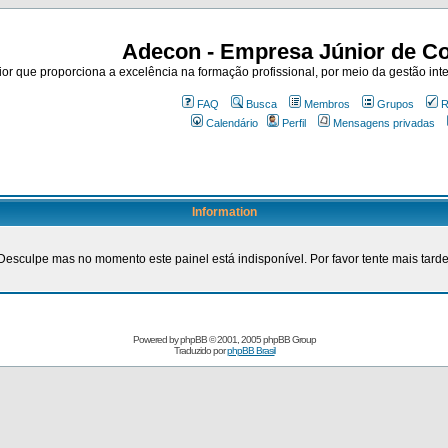
Adecon - Empresa Júnior de Co
r que proporciona a excelência na formação profissional, por meio da gestão inte
FAQ
Busca
Membros
Grupos
R
Calendário
Perfil
Mensagens privadas
Information
Desculpe mas no momento este painel está indisponível. Por favor tente mais tarde
Powered by
phpBB
© 2001, 2005 phpBB Group
Traduzido por
phpBB Brasil