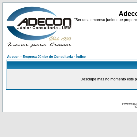
Adeco
"Ser uma empresa júnior que proporci
Adecon - Empresa Júnior de Consultoria - Índice
Desculpe mas no momento este pain
Powered by
Tr