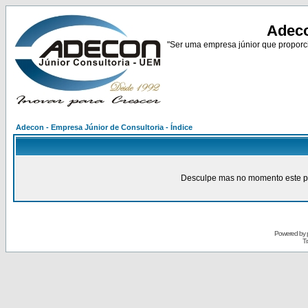
Adeco
"Ser uma empresa júnior que proporci
Adecon - Empresa Júnior de Consultoria - Índice
Desculpe mas no momento este pain
Powered by
Tr