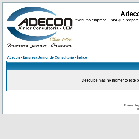
Adeco
"Ser uma empresa júnior que proporci
Adecon - Empresa Júnior de Consultoria - Índice
Desculpe mas no momento este pain
Powered by
Tr