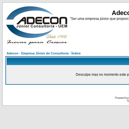
Adeco
"Ser uma empresa júnior que proporci
Adecon - Empresa Júnior de Consultoria - Índice
Desculpe mas no momento este pain
Powered by
Tr