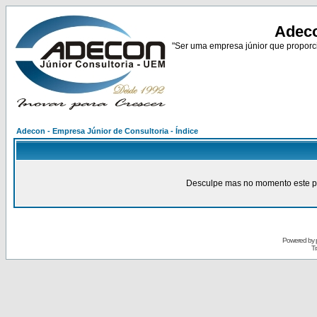
Adeco
"Ser uma empresa júnior que proporci
Adecon - Empresa Júnior de Consultoria - Índice
Desculpe mas no momento este pain
Powered by
Tr