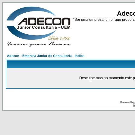
Adeco
"Ser uma empresa júnior que proporci
Adecon - Empresa Júnior de Consultoria - Índice
Desculpe mas no momento este pain
Powered by
Tr