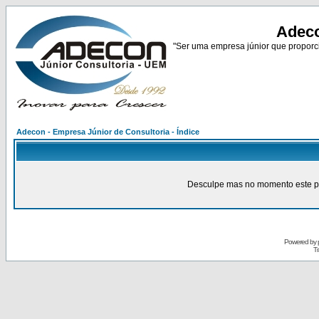
Adeco
"Ser uma empresa júnior que proporci
Adecon - Empresa Júnior de Consultoria - Índice
Desculpe mas no momento este pain
Powered by
Tr