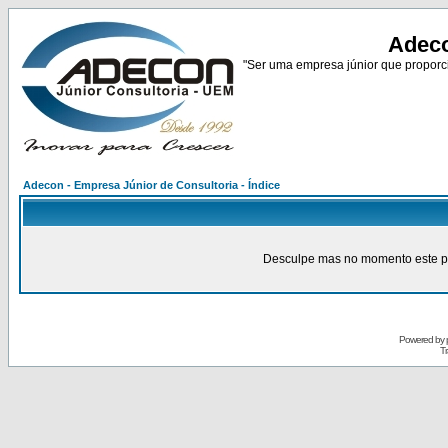
Adeco
"Ser uma empresa júnior que proporci
Adecon - Empresa Júnior de Consultoria - Índice
Desculpe mas no momento este pain
Powered by
Tr