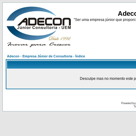
Adeco
"Ser uma empresa júnior que proporci
Adecon - Empresa Júnior de Consultoria - Índice
Desculpe mas no momento este pain
Powered by
Tr