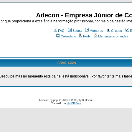
Adecon - Empresa Júnior de Co
r que proporciona a excelência na formação profissional, por meio da gestão inte
FAQ
Busca
Membros
Grupos
R
Calendário
Perfil
Mensagens privadas
Information
Desculpe mas no momento este painel está indisponível. Por favor tente mais tarde
Powered by
phpBB
© 2001, 2005 phpBB Group
Traduzido por
phpBB Brasil