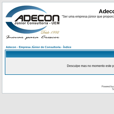
Adeco
"Ser uma empresa júnior que proporci
Adecon - Empresa Júnior de Consultoria - Índice
Desculpe mas no momento este pain
Powered by
Tr