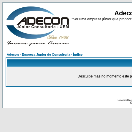
Adeco
"Ser uma empresa júnior que proporci
Adecon - Empresa Júnior de Consultoria - Índice
Desculpe mas no momento este pain
Powered by
Tr