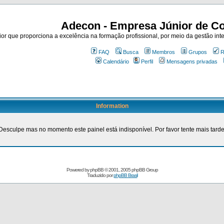
Adecon - Empresa Júnior de Co
r que proporciona a excelência na formação profissional, por meio da gestão inte
FAQ
Busca
Membros
Grupos
R
Calendário
Perfil
Mensagens privadas
Information
Desculpe mas no momento este painel está indisponível. Por favor tente mais tarde
Powered by
phpBB
© 2001, 2005 phpBB Group
Traduzido por
phpBB Brasil