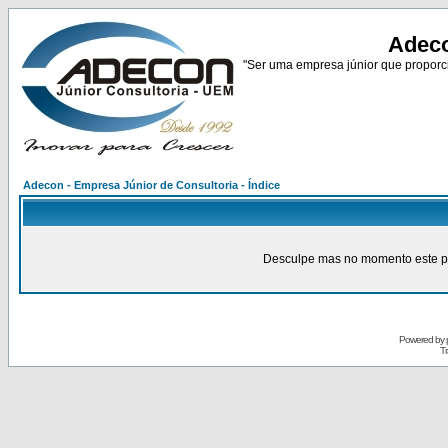
Adeco
"Ser uma empresa júnior que proporci
Adecon - Empresa Júnior de Consultoria - Índice
Desculpe mas no momento este pain
Powered by
Tr