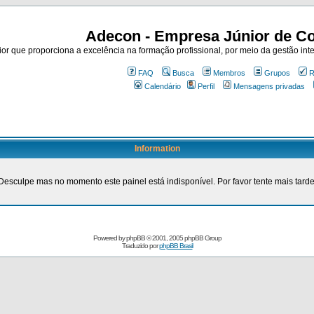
Adecon - Empresa Júnior de Co
r que proporciona a excelência na formação profissional, por meio da gestão inte
FAQ
Busca
Membros
Grupos
R
Calendário
Perfil
Mensagens privadas
Information
Desculpe mas no momento este painel está indisponível. Por favor tente mais tarde
Powered by
phpBB
© 2001, 2005 phpBB Group
Traduzido por
phpBB Brasil