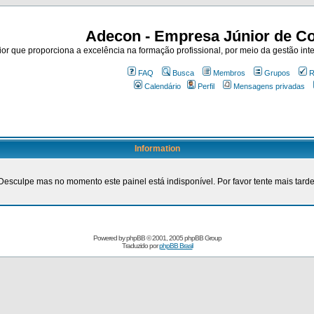
Adecon - Empresa Júnior de Co
r que proporciona a excelência na formação profissional, por meio da gestão inte
FAQ
Busca
Membros
Grupos
R
Calendário
Perfil
Mensagens privadas
Information
Desculpe mas no momento este painel está indisponível. Por favor tente mais tarde
Powered by
phpBB
© 2001, 2005 phpBB Group
Traduzido por
phpBB Brasil